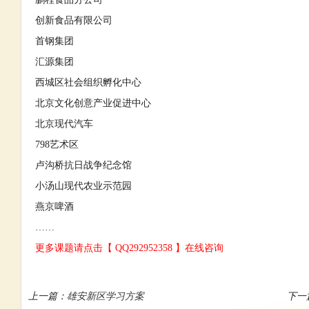
创新食品有限公司
首钢集团
汇源集团
西城区社会组织孵化中心
北京文化创意产业促进中心
北京现代汽车
798艺术区
卢沟桥抗日战争纪念馆
小汤山现代农业示范园
燕京啤酒
……
更多课题请点击【
QQ292952358
】在线咨询
上一篇：
雄安新区学习方案
下一